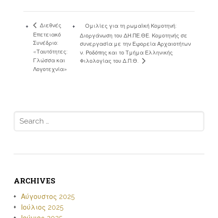
Διεθνές
Ομιλίες για τη ρωμαϊκή Κομοτηνή:
Επετειακό
Διοργάνωση του ΔΗ.ΠΕ.ΘΕ. Κομοτηνής σε
Συνέδριο:
συνεργασία με την Εφορεία Αρχαιοτήτων
«Ταυτότητες:
ν. Ροδόπης και το Τμήμα Ελληνικής
Γλώσσα και
Φιλολογίας του Δ.Π.Θ.
Λογοτεχνία»
Search
for:
ARCHIVES
Αύγουστος 2025
Ιούλιος 2025
Ιούνιος 2025