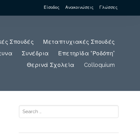
Είσοδος
Ανακοινώσεις
Γλώσσες
κές Σπουδές
Μεταπτυχιακές Σπουδές
ευνα
Συνέδρια
Επετηρίδα “Ροδόπη”
Θερινά Σχολεία
Colloquium
Search
for: