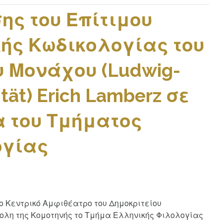
ης του Επίτιμου
ής Κωδικολογίας του
υ Μονάχου (Ludwig-
ität) Erich Lamberz σε
α του Τμήματος
ογίας
το Κεντρικό Αμφιθέατρο του Δημοκριτείου
ολη της Κομοτηνής το Τμήμα Ελληνικής Φιλολογίας