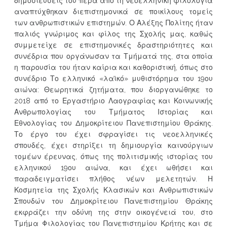
δημοσιεύσεις του πέρα από τη νεοελληνική φιλολογία
αναπτύχθηκαν διεπιστημονικά σε ποικίλους τομείς
των ανθρωπιστικών επιστημών. Ο Αλέξης Πολίτης ήταν
παλιός γνώριμος και φίλος της Σχολής μας, καθώς
συμμετείχε σε επιστημονικές δραστηριότητες και
συνέδρια που οργάνωσαν τα Τμήματά της, στα οποία
η παρουσία του ήταν καίρια και καθοριστική, όπως στο
συνέδριο Το ελληνικό «λαϊκό» μυθιστόρημα του 19ου
αιώνα: Θεωρητικά ζητήματα, που διοργανώθηκε το
2018 από το Εργαστήριο Λαογραφίας και Κοινωνικής
Ανθρωπολογίας του Τμήματος Ιστορίας και
Εθνολογίας του Δημοκρίτειου Πανεπιστημίου Θράκης.
Το έργο του έχει σφραγίσει τις νεοελληνικές
σπουδές, έχει στηρίξει τη δημιουργία καινούργιων
τομέων έρευνας, όπως της πολιτισμικής ιστορίας του
ελληνικού 19ου αιώνα, και έχει ωθήσει και
παραδειγματίσει πλήθος νέων μελετητών. Η
Κοσμητεία της Σχολής Κλασικών και Ανθρωπιστικών
Σπουδών του Δημοκρίτειου Πανεπιστημίου Θράκης
εκφράζει την οδύνη της στην οικογένειά του, στο
Τμήμα Φιλολογίας του Πανεπιστημίου Κρήτης και σε