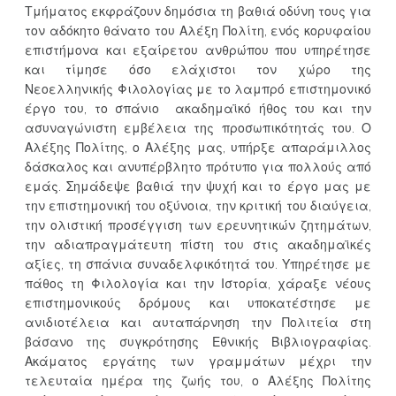
Τμήματος εκφράζουν δημόσια τη βαθιά οδύνη τους για
τον αδόκητο θάνατο του Αλέξη Πολίτη, ενός κορυφαίου
επιστήμονα και εξαίρετου ανθρώπου που υπηρέτησε
και τίμησε όσο ελάχιστοι τον χώρο της
Νεοελληνικής Φιλολογίας με το λαμπρό επιστημονικό
έργο του, το σπάνιο ακαδημαϊκό ήθος του και την
ασυναγώνιστη εμβέλεια της προσωπικότητάς του. Ο
Αλέξης Πολίτης, ο Αλέξης μας, υπήρξε απαράμιλλος
δάσκαλος και ανυπέρβλητο πρότυπο για πολλούς από
εμάς. Σημάδεψε βαθιά την ψυχή και το έργο μας με
την επιστημονική του οξύνοια, την κριτική του διαύγεια,
την ολιστική προσέγγιση των ερευνητικών ζητημάτων,
την αδιαπραγμάτευτη πίστη του στις ακαδημαϊκές
αξίες, τη σπάνια συναδελφικότητά του. Υπηρέτησε με
πάθος τη Φιλολογία και την Ιστορία, χάραξε νέους
επιστημονικούς δρόμους και υποκατέστησε με
ανιδιοτέλεια και αυταπάρνηση την Πολιτεία στη
βάσανο της συγκρότησης Εθνικής Βιβλιογραφίας.
Ακάματος εργάτης των γραμμάτων μέχρι την
τελευταία ημέρα της ζωής του, ο Αλέξης Πολίτης