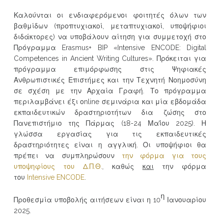
Καλούνται οι ενδιαφερόμενοι φοιτητές όλων των
βαθμίδων (προπτυχιακοί, μεταπτυχιακοί, υποψήφιοι
διδάκτορες) να υποβάλουν αίτηση για συμμετοχή στο
Πρόγραμμα Erasmus+ BIP «Intensive ENCODE: Digital
Competences in Ancient Writing Cultures». Πρόκειται για
πρόγραμμα επιμόρφωσης στις Ψηφιακές
Ανθρωπιστικές Επιστήμες και την Τεχνητή Νοημοσύνη
σε σχέση με την Αρχαία Γραφή. Το πρόγραμμα
περιλαμβάνει έξι οnline σεμινάρια και μία εβδομάδα
εκπαιδευτικών δραστηριοτήτων δια ζώσης στο
Πανεπιστήμιο της Πάρμας (18-24 Μαΐου 2025). Η
γλώσσα εργασίας για τις εκπαιδευτικές
δραστηριότητες είναι η αγγλική. Οι υποψήφιοι θα
πρέπει να συμπληρώσουν
την φόρμα για τους
υποψηφίους του Δ.Π.Θ.
, καθώς
και
την φόρμα
του
Intensive ENCODE
.
η
Προθεσμία υποβολής αιτήσεων είναι η 10
Ιανουαρίου
2025.