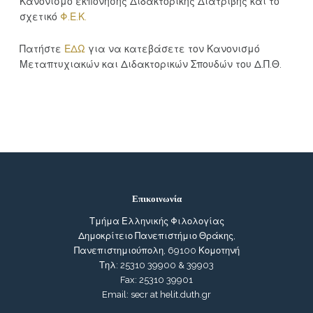
Κανονισμό εκπόνησης Διδακτορικής Διατριβής και το
σχετικό
Φ.Ε.Κ.
Πατήστε
ΕΔΩ
για να κατεβάσετε τον Κανονισμό
Μεταπτυχιακών και Διδακτορικών Σπουδών του Δ.Π.Θ.
Επικοινωνία
Τμήμα Ελληνικής Φιλολογίας
Δημοκρίτειο Πανεπιστήμιο Θράκης,
Πανεπιστημιούπολη, 69100 Κομοτηνή
Τηλ: 25310 39900 & 39903
Fax: 25310 39901
Email: secr at helit.duth.gr