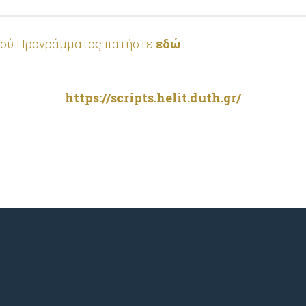
ακού Προγράμματος πατήστε
εδώ
.
https://scripts.helit.duth.gr/