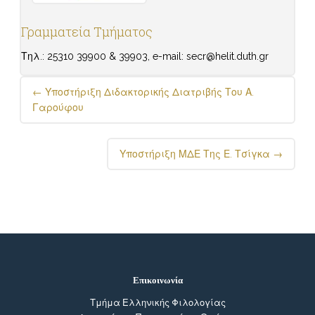
Γραμματεία Τμήματος
Τηλ.: 25310 39900 & 39903, e-mail: secr@helit.duth.gr
Post
←
Υποστήριξη Διδακτορικής Διατριβής Του Α.
navigation
Γαρούφου
Υποστήριξη ΜΔΕ Της Ε. Τσίγκα
→
Επικοινωνία
Τμήμα Ελληνικής Φιλολογίας