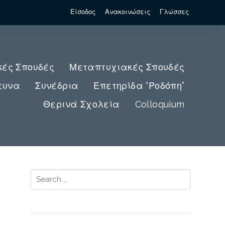
Είσοδος
Ανακοινώσεις
Γλώσσες
κές Σπουδές
Μεταπτυχιακές Σπουδές
ευνα
Συνέδρια
Επετηρίδα “Ροδόπη”
Θερινά Σχολεία
Colloquium
Search
for: