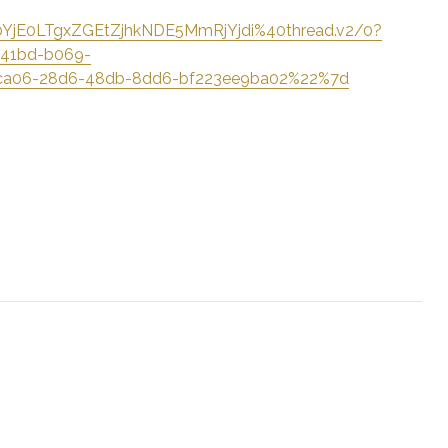
jE0LTgxZGEtZjhkNDE5MmRjYjdi%40thread.v2/0?
-41bd-b069-
a06-28d6-48db-8dd6-bf223ee9ba02%22%7d