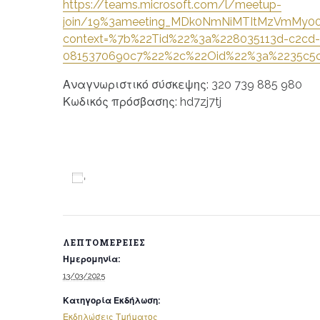
https://teams.microsoft.com/l/meetup-
join/19%3ameeting_MDk0NmNiMTItMzVmMy00Y
context=%7b%22Tid%22%3a%228035113d-c2cd
0815370690c7%22%2c%22Oid%22%3a%2235c5c
Αναγνωριστικό σύσκεψης: 320 739 885 980
Κωδικός πρόσβασης: hd7zj7tj
Προσθήκη στο ημερολόγιο
ΛΕΠΤΟΜΈΡΕΙΕΣ
Ημερομηνία:
13/03/2025
Κατηγορία Εκδήλωση:
Εκδηλώσεις Τμήματος