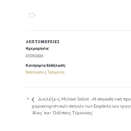
Προσθήκη στο ημερολόγιο
ΛΕΠΤΟΜΈΡΕΙΕΣ
Ημερομηνία:
27/05/2013
Κατηγορία Εκδήλωση:
Εκδηλώσεις Τμήματος
Διαλέξεις Michael Seibel: «Η σκηνοθετική πρ
χαρακτηριστικών σκηνών των Σοφόκλειων τρα
‘Αίας’ και ‘Οιδίπους Τύραννος’