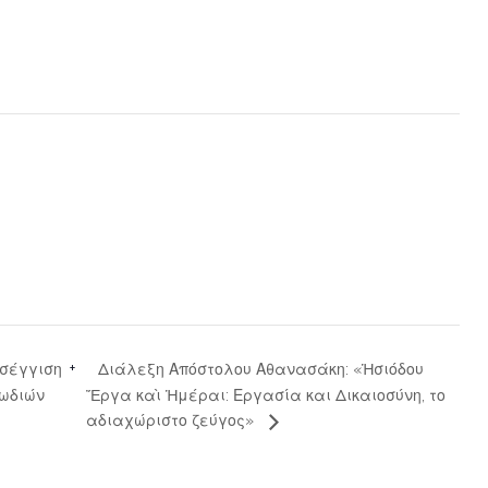
Διάλεξη Απόστολου Αθανασάκη: «Ἡσιόδου
οσέγγιση
γωδιών
Ἔργα καὶ Ἡμέραι: Εργασία και Δικαιοσύνη, το
αδιαχώριστο ζεύγος»