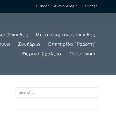
Είσοδος
Ανακοινώσεις
Γλώσσες
κές Σπουδές
Μεταπτυχιακές Σπουδές
ευνα
Συνέδρια
Επετηρίδα “Ροδόπη”
Θερινά Σχολεία
Colloquium
Search
for: