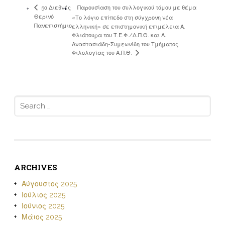
5ο Διεθνές
Παρουσίαση του συλλογικού τόμου με θέμα
Θερινό
«Το λόγιο επίπεδο στη σύγχρονη νέα
Πανεπιστήμιο
ελληνική» σε επιστημονική επιμέλεια Α.
Φλιάτουρα του Τ.Ε.Φ./Δ.Π.Θ. και Α.
Αναστασιάδη-Συμεωνίδη του Τμήματος
Φιλολογίας του Α.Π.Θ.
Search
for:
ARCHIVES
Αύγουστος 2025
Ιούλιος 2025
Ιούνιος 2025
Μάιος 2025