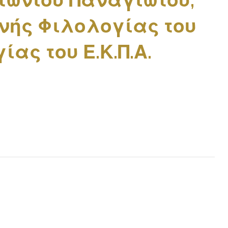
ντώνιου Παναγιώτου,
νής Φιλολογίας του
ας του Ε.Κ.Π.Α.