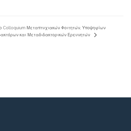
ο Colloquium Μεταπτυχιακών Φοιτητών, Υποψηφίων
δακτόρων και Μεταδιδακτορικών Ερευνητών