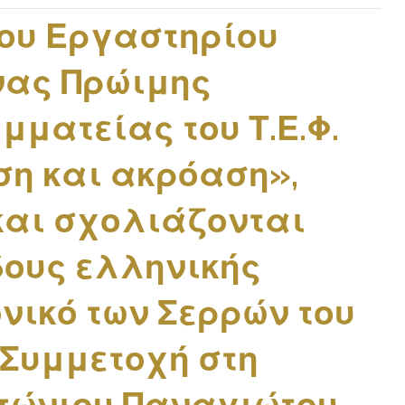
του Εργαστηρίου
νας Πρώιμης
ματείας του Τ.Ε.Φ.
ση και ακρόαση»,
και σχολιάζονται
δους ελληνικής
νικό των Σερρών του
 Συμμετοχή στη