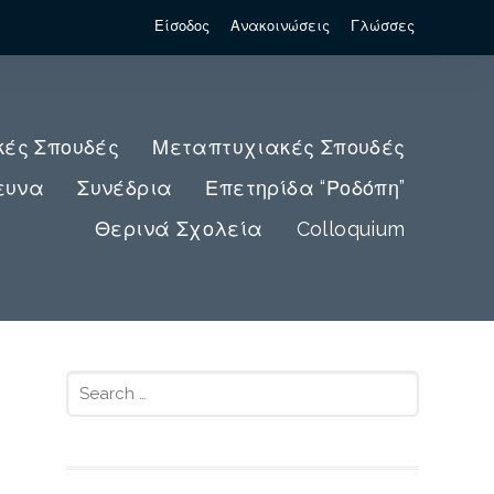
Είσοδος
Ανακοινώσεις
Γλώσσες
κές Σπουδές
Μεταπτυχιακές Σπουδές
ευνα
Συνέδρια
Επετηρίδα “Ροδόπη”
Θερινά Σχολεία
Colloquium
Search
for: