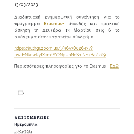
13/03/2023
Διαδικτυακή ενημερωτική συνάντηση για το
πρόγραμμα
Erasmus+
σπουδές και πρακτική
άσκηση τη Δευτέρα 13 Μαρτίου στις 6 το
απόγευμα στον παρακάτω σύνδεσμο:
https://authgr.zoom.us/j/96538026437?
pwd=NkdwRytXem1SY2NpUnNnSmNFajBaZz09
Περισσότερες πληροφορίες για το Erasmus +
ΕΔΩ
.
Προσθήκη στο ημερολόγιο
ΛΕΠΤΟΜΈΡΕΙΕΣ
Ημερομηνία:
13/03/2023