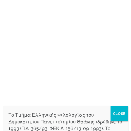
Διεθνές Επιστημονικό
ΔΙΑΛΕΞΗ ΤΟΥ
Συνέδριο του Τμήματος Ιστορίας
ΚΑΘΗΓΗΤΗ ΑΝΤΩΝΙΟΥ
και Εθνολογίας
ΠΑΝΑΓΙΩΤΟΥ
Search
for:
ARCHIVES
Αύγουστος 2025
Ιούλιος 2025
Ιούνιος 2025
CLOSE
Το Τμήμα Ελληνικής Φιλολογίας του
Μάιος 2025
Δημοκριτείου Πανεπιστημίου Θράκης ιδρύθηκε το
Απρίλιος 2025
1993 (Π.Δ. 365/93, ΦΕΚ Α’ 156/13-09-1993). To
Μάρτιος 2025